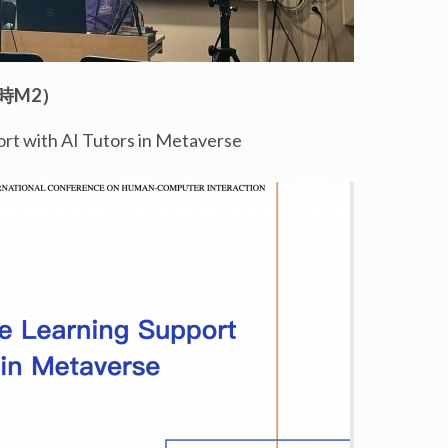
時M2）
t with AI Tutors in Metaverse